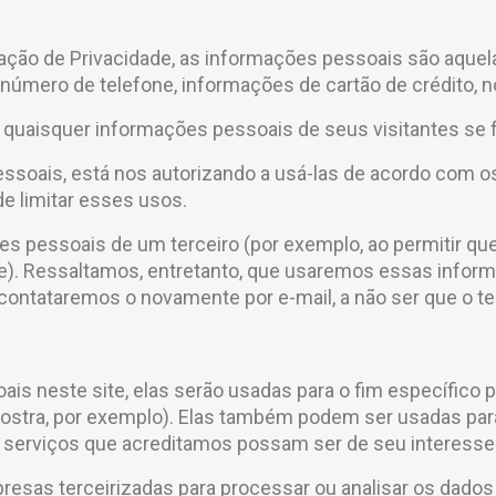
ação de Privacidade, as informações pessoais são aquel
mero de telefone, informações de cartão de crédito, n
 quaisquer informações pessoais de seus visitantes se 
soais, está nos autorizando a usá-las de acordo com os
de limitar esses usos.
s pessoais de um terceiro (por exemplo, ao permitir qu
e). Ressaltamos, entretanto, que usaremos essas infor
o contataremos o novamente por e-mail, a não ser que o te
s neste site, elas serão usadas para o fim específico pa
mostra, por exemplo). Elas também podem ser usadas pa
 serviços que acreditamos possam ser de seu interesse
esas terceirizadas para processar ou analisar os dados