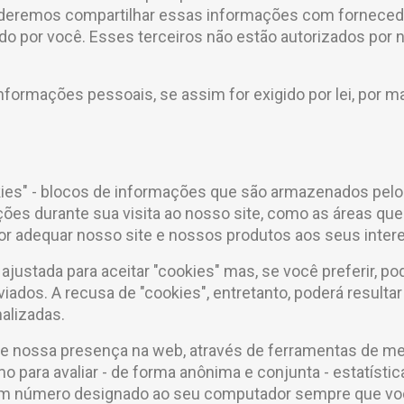
emos compartilhar essas informações com fornecedores
ado por você. Esses terceiros não estão autorizados por
informações pessoais, se assim for exigido por lei, por
kies" - blocos de informações que são armazenados pelo 
ões durante sua visita ao nosso site, como as áreas que v
r adequar nosso site e nossos produtos aos seus inter
ajustada para aceitar "cookies" mas, se você preferir, po
iados. A recusa de "cookies", entretanto, poderá resultar
alizadas.
de nossa presença na web, através de ferramentas de me
mo para avaliar - de forma anônima e conjunta - estatíst
m número designado ao seu computador sempre que você 